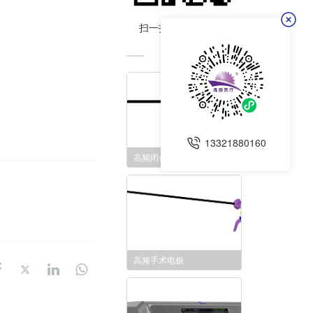
扫一扫 在手机上阅读
看了又看
13321880160
高频闭合切割刀头
高频手术电极