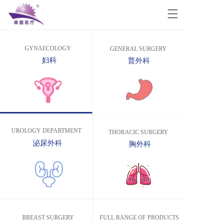
T
o
g
g
GYNAECOLOGY
GENERAL SURGERY
l
妇科
普外科 
e
n
a
v
i
g
a
UROLOGY DEPARTMENT
t
THORACIC SURGERY
i
泌尿外科
胸外科
o
n
BREAST SURGERY
FULL RANGE OF PRODUCTS